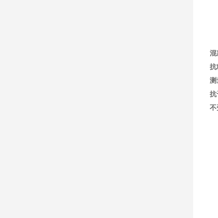
混
抗
测
抗
不