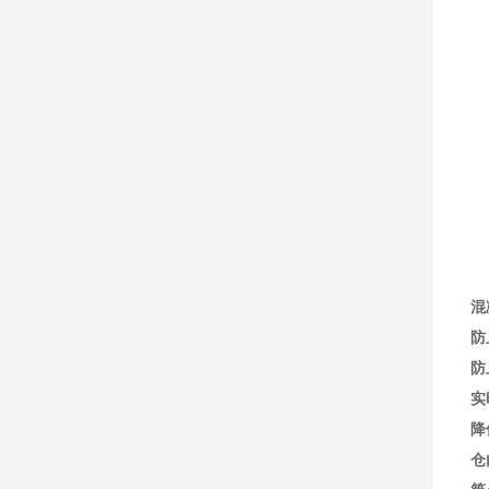
混
防
防
实
降
仓