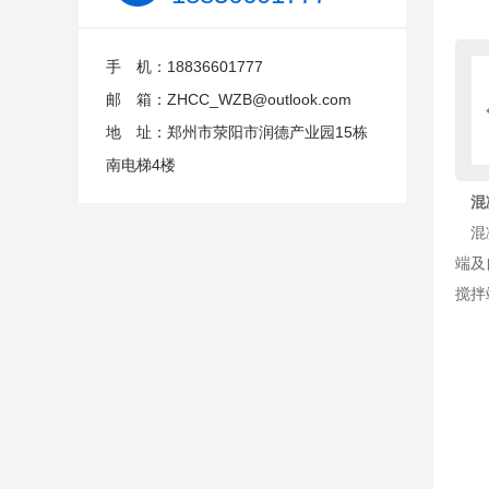
手 机：18836601777
邮 箱：ZHCC_WZB@outlook.com
地 址：郑州市荥阳市润德产业园15栋
南电梯4楼
混
混凝
端及
搅拌