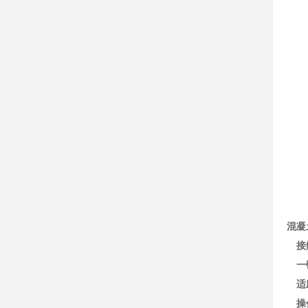
混凝
接
一
适
操