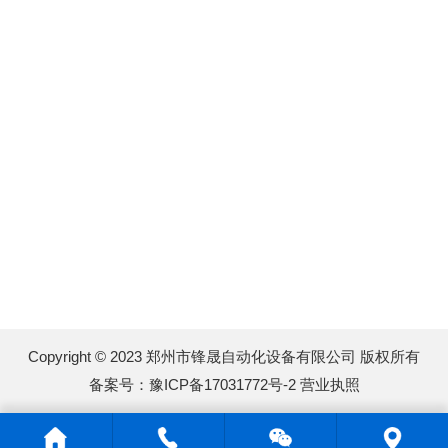
Copyright © 2023 郑州市锋晟自动化设备有限公司 版权所有
备案号：
豫ICP备17031772号-2
营业执照