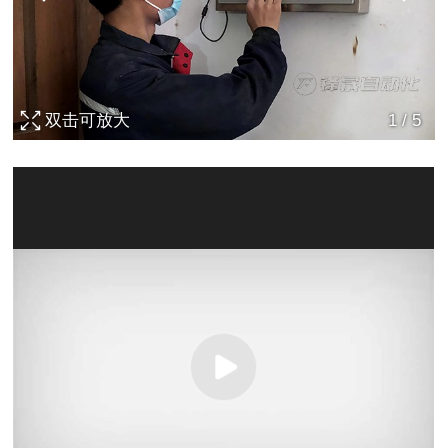
双击可放大
1
/
5