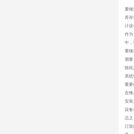
重锤
库存
计设
作为
中，
重锤
测量
除此
系统
重要
在锋
安装
设备
总之
订造