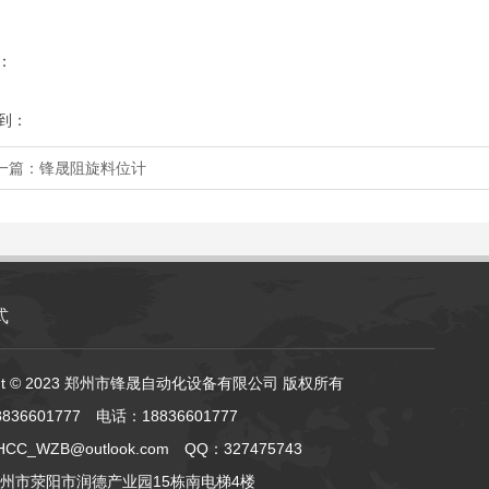
：
到：
一篇：
锋晟阻旋料位计
式
ight © 2023 郑州市锋晟自动化设备有限公司 版权所有
836601777 电话：18836601777
C_WZB@outlook.com QQ：327475743
州市荥阳市润德产业园15栋南电梯4楼