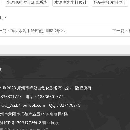
：
水泥仓料位计测量系统
水泥库防尘料位计
码头中转库料位计
到：
一篇：
码头水泥中转库使用哪种料位计
下一篇：
式
ight © 2023 郑州市锋晟自动化设备有限公司 版权所有
836601777 电话：18836601777
C_WZB@outlook.com QQ：327475743
州市荥阳市润德产业园15栋南电梯4楼
豫ICP备17031772号-2
营业执照