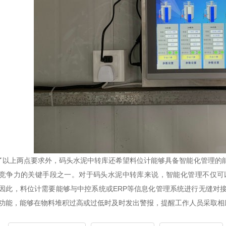
以上两点要求外，码头水泥中转库还希望料位计能够具备智能化管理的
竞争力的关键手段之一。对于码头水泥中转库来说，智能化管理不仅可
因此，料位计需要能够与中控系统或ERP等信息化管理系统进行无缝对
功能，能够在物料堆积过高或过低时及时发出警报，提醒工作人员采取相