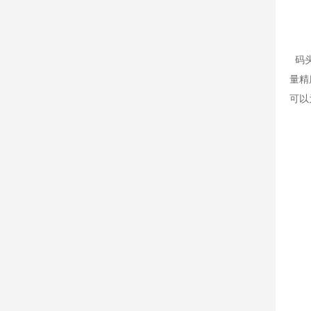
码头
量精
可以