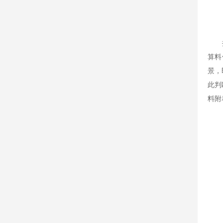
接触
算料
景，
此判
料附