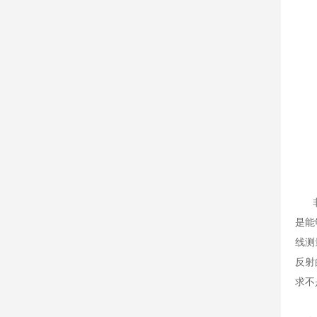
非接
是能
线测
反射
求不