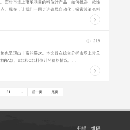
稳。面对市场上琳琅满目的料位计产品，如何挑选一款性
焦点。现在，让我们一同走进锋晟自动化，探索其渣仓料
218
价格也呈现出丰富的层次。本文旨在综合分析市场上常见
牌的A款、B款和C款料位计的价格情况。…
21
···
后一页
尾页
扫描二维码