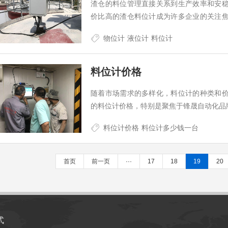
渣仓的料位管理直接关系到生产效率和安
价比高的渣仓料位计成为许多企业的关注
位计的优异性价比。…
物位计
液位计
料位计
料位计价格
随着市场需求的多样化，料位计的种类和
的料位计价格，特别是聚焦于锋晟自动化品
料位计价格
料位计多少钱一台
首页
前一页
···
17
18
19
20
式