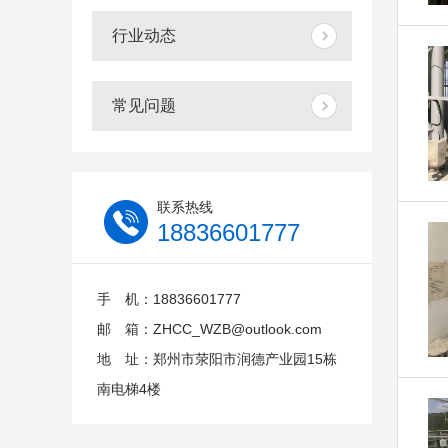
行业动态
常见问题
联系热线
18836601777
手 机：18836601777
邮 箱：ZHCC_WZB@outlook.com
地 址：郑州市荥阳市润德产业园15栋
南电梯4楼