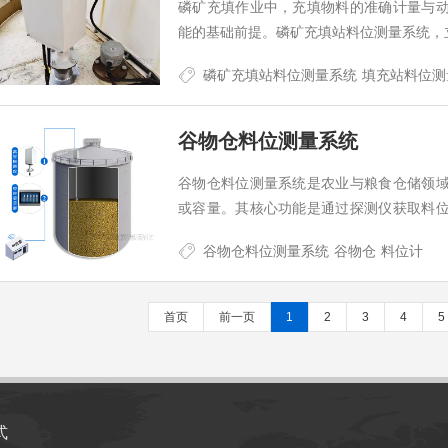
磷矿充填作业中，充填物料的准确计量与
能的基础前提。磷矿充填站料位测量系统，
磷矿充填站料位测量系统
填充站料位测
谷物仓料位测量系统
谷物仓料位测量系统是农业与粮食仓储领
或容量。其核心功能是通过探测仪获取料
掌握库存动态。无论是小型粮库还是大型仓
谷物仓料位测量系统
谷物仓
料位计
首页
前一页
1
2
3
4
5
式