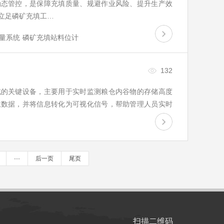
动态管控，是保障充填质量、规避作业风险、提升生产效
立足磷矿充填工…
量系统
磷矿充填站料位计
132
域的关键设备，主要用于实时监测粮仓内谷物的存储高度
位数据，并将信息转化为可视化信号，帮助管理人员实时
储中心，该系统…
···
后一页
尾页
扫描二维码