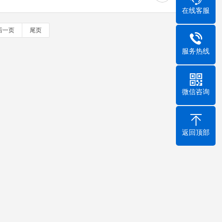
在线客服
后一页
尾页
服务热线
微信咨询
返回顶部