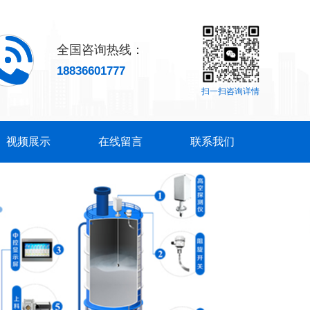
全国咨询热线：
18836601777
扫一扫咨询详情
视频展示
在线留言
联系我们