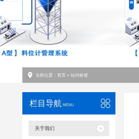
当前位置：
首页
> 站内标签
栏目导航
MENU
关于我们