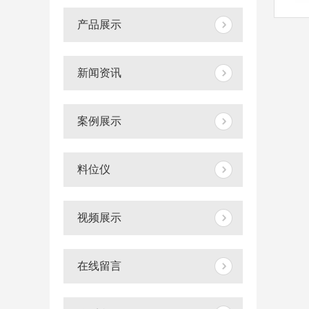
产品展示
新闻资讯
案例展示
料位仪
视频展示
在线留言