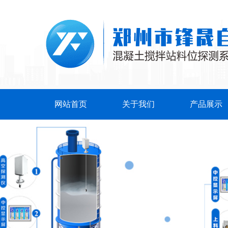
网站首页
关于我们
产品展示