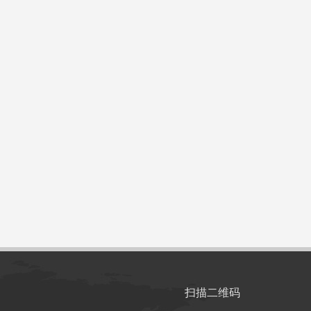
扫描二维码