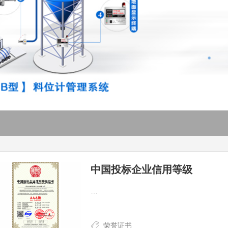
中国投标企业信用等级
…
荣誉证书