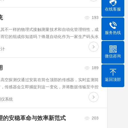
在线客服
统
193
以其不一样的物理式接触测量技术和自动化管理特性，成
服务热线
。而它的组成你知道吗？锋晟自动化作为一家生产码头水
细的介绍一下。…
位计
微信咨询
用
189
返回顶部
。高空探测仪通过安装在筒仓顶部的传感器，实时监测筒
时，传感器会立即捕捉到这一变化，并将数据传输至中控
测仪系统
理的安稳革命与效率新范式
203