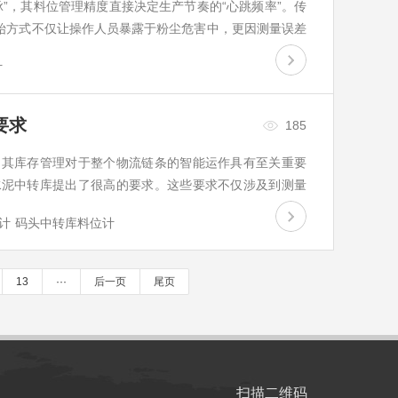
”，其料位管理精度直接决定生产节奏的“心跳频率”。传
原始方式不仅让操作人员暴露于粉尘危害中，更因测量误差
计，因料位管理不当造成的生产停滞，每年造成矿粉企业
计
要求
185
，其库存管理对于整个物流链条的智能运作具有至关重要
水泥中转库提出了很高的要求。这些要求不仅涉及到测量
以及智能化管理能力的提升。…
计
码头中转库料位计
13
···
后一页
尾页
扫描二维码