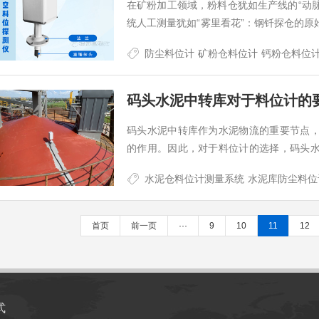
在矿粉加工领域，粉料仓犹如生产线的“动脉
统人工测量犹如“雾里看花”：钢钎探仓的
导致配料失衡或溢仓事故频发。据行业统
防尘料位计
矿粉仓料位计
钙粉仓料位
高达数百万元的潜在损失。…
码头水泥中转库对于料位计的
码头水泥中转库作为水泥物流的重要节点
的作用。因此，对于料位计的选择，码头
精度和可靠性，还包括对恶劣环境的适应性
水泥仓料位计测量系统
水泥库防尘料位
首页
前一页
···
9
10
11
12
式